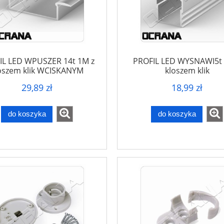
IL LED WPUSZER 14t 1M z
PROFIL LED WYSNAWI5t 
oszem klik WCISKANYM
kloszem klik
29,89 zł
18,99 zł
do koszyka
do koszyka