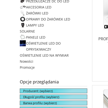
PRZEDŁUŻACZE DC DO LED
AKCESORIA LED
ŻARÓWKI LED
OPRAWY DO ŻARÓWEK LED
LAMPY LED
SOLARNE
PANELE LED
PROF
OŚWIETLENIE LED DO
OPRYSKIWACZY
OŚWIETLENIE LED NA WYMIAR
Nowości
Promocje
Opcje przeglądania
Producent: (wybierz)
Długość profilu: (wybierz)
Barwa profilu: (wybierz)