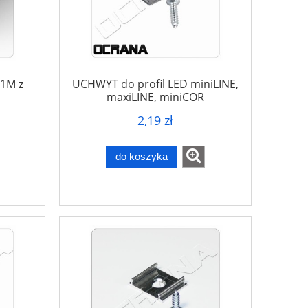
1M z
UCHWYT do profil LED miniLINE,
maxiLINE, miniCOR
2,19 zł
do koszyka