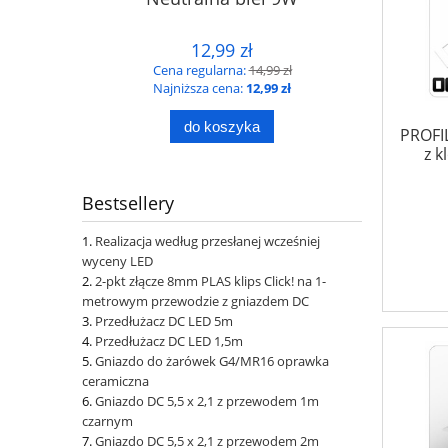
12,99 zł
Cena regularna:
14,99 zł
Najniższa cena:
12,99 zł
do koszyka
PROFI
z 
Bestsellery
Realizacja według przesłanej wcześniej
wyceny LED
2-pkt złącze 8mm PLAS klips Click! na 1-
metrowym przewodzie z gniazdem DC
Przedłużacz DC LED 5m
Przedłużacz DC LED 1,5m
Gniazdo do żarówek G4/MR16 oprawka
ceramiczna
Gniazdo DC 5,5 x 2,1 z przewodem 1m
czarnym
Gniazdo DC 5,5 x 2,1 z przewodem 2m