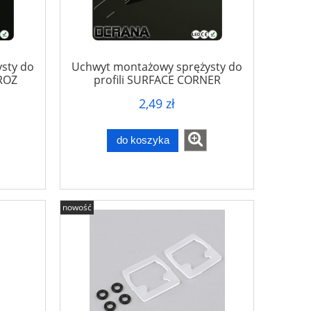
sty do
Uchwyt montażowy sprężysty do
AROZ
profili SURFACE CORNER
2,49 zł
do koszyka
nowość