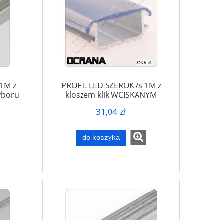
1M z
PROFIL LED SZEROK7s 1M z
yboru
kloszem klik WCISKANYM
31,04 zł
do koszyka