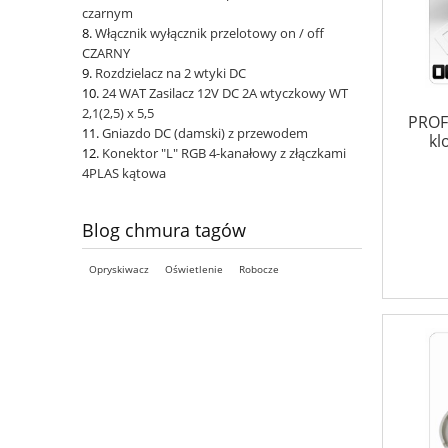
czarnym
Włącznik wyłącznik przelotowy on / off
CZARNY
Rozdzielacz na 2 wtyki DC
24 WAT Zasilacz 12V DC 2A wtyczkowy WT
2,1(2,5) x 5,5
PROF
Gniazdo DC (damski) z przewodem
kl
Konektor "L" RGB 4-kanałowy z złączkami
4PLAS kątowa
Blog chmura tagów
Opryskiwacz
Oświetlenie
Robocze