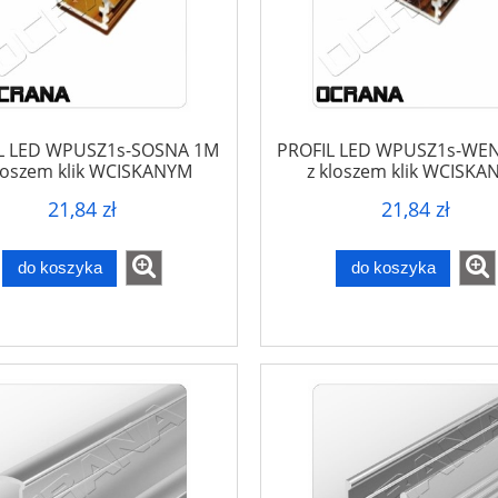
L LED WPUSZ1s-SOSNA 1M
PROFIL LED WPUSZ1s-WE
kloszem klik WCISKANYM
z kloszem klik WCISKA
21,84 zł
21,84 zł
do koszyka
do koszyka