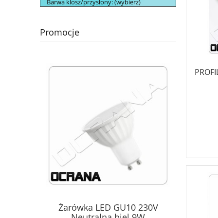
Barwa klosz/przysłony: (wybierz)
Promocje
PROFI
Żarówka LED GU10 230V
Neutralna biel 9W