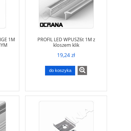
NGE 1M
PROFIL LED WPUSZ6t 1M z
NYM
kloszem klik
19,24 zł
do koszyka