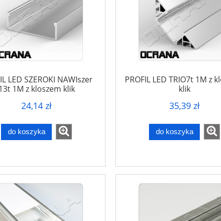
IL LED SZEROKI NAWIszer
PROFIL LED TRIO7t 1M z k
13t 1M z kloszem klik
klik
24,14 zł
35,39 zł
do koszyka
do koszyka