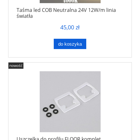
Taśma led COB Neutralna 24V 12W/m linia
światła
45,00 zł
do koszyka
nowość
Uszczelka do profilu FLOOR komplet