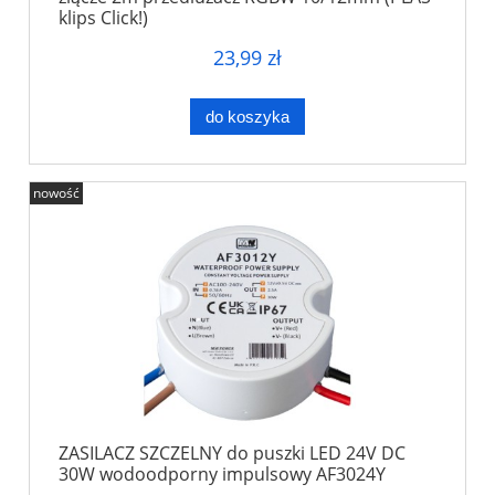
klips Click!)
23,99 zł
do koszyka
nowość
ZASILACZ SZCZELNY do puszki LED 24V DC
30W wodoodporny impulsowy AF3024Y