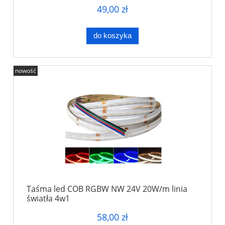
49,00 zł
do koszyka
nowość
Taśma led COB RGBW NW 24V 20W/m linia
światła 4w1
58,00 zł