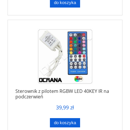
do koszyka
Sterownik z pilotem RGBW LED 40KEY IR na
podczerwień
39,99 zł
do koszyka