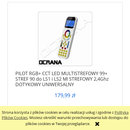
PILOT RGB+ CCT LED MULTISTREFOWY 99+
STREF 90 do LS1 i LS2 MI STREFOWY 2,4Ghz
DOTYKOWY UNIWERSALNY
179,99 zł
do koszyka
Strona korzysta z plików cookies w celu realizacji usług i zgodnie z
Polityką
Plików Cookies
. Możesz określić warunki przechowywania lub dostępu do
plików cookies w Twojej przeglądarce.
Zadzwoń
Wiadomość