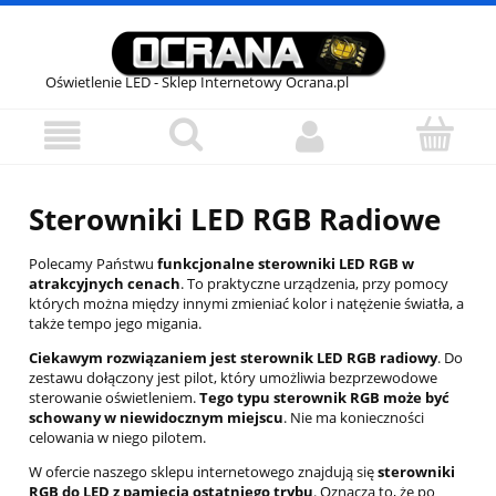
Oświetlenie LED - Sklep Internetowy Ocrana.pl
Sterowniki LED RGB Radiowe
Polecamy Państwu
funkcjonalne sterowniki LED RGB w
atrakcyjnych cenach
. To praktyczne urządzenia, przy pomocy
których można między innymi zmieniać kolor i natężenie światła, a
także tempo jego migania.
Ciekawym rozwiązaniem jest sterownik LED RGB radiowy
. Do
zestawu dołączony jest pilot, który umożliwia bezprzewodowe
sterowanie oświetleniem.
Tego typu sterownik RGB może być
schowany w niewidocznym miejscu
. Nie ma konieczności
celowania w niego pilotem.
W ofercie naszego sklepu internetowego znajdują się
sterowniki
RGB do LED z pamięcią ostatniego trybu
. Oznacza to, że po