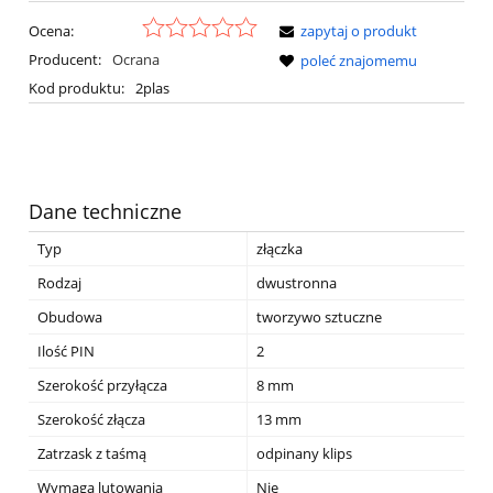
Ocena:
zapytaj o produkt
Producent:
Ocrana
poleć znajomemu
Kod produktu:
2plas
Dane techniczne
Typ
złączka
Rodzaj
dwustronna
Obudowa
tworzywo sztuczne
Ilość PIN
2
Szerokość przyłącza
8 mm
Szerokość złącza
13 mm
Zatrzask z taśmą
odpinany klips
Wymaga lutowania
Nie