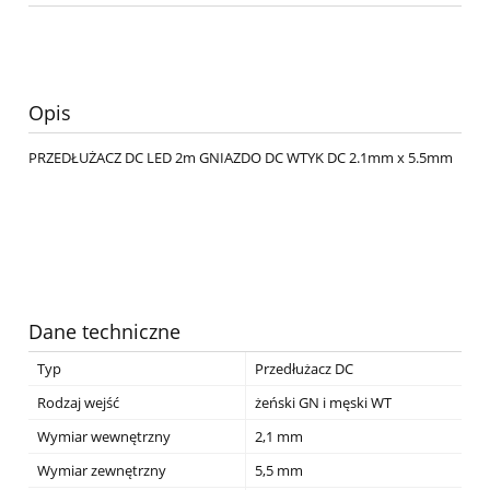
Opis
PRZEDŁUŻACZ DC LED 2m GNIAZDO DC WTYK DC 2.1mm x 5.5mm
Dane techniczne
Typ
Przedłużacz DC
Rodzaj wejść
żeński GN i męski WT
Wymiar wewnętrzny
2,1 mm
Wymiar zewnętrzny
5,5 mm