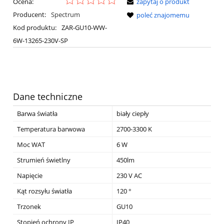
Ocena:
zapytaj o produkt
Producent:
Spectrum
poleć znajomemu
Kod produktu:
ZAR-GU10-WW-
6W-13265-230V-SP
Dane techniczne
Barwa światła
biały ciepły
Temperatura barwowa
2700-3300 K
Moc WAT
6 W
Strumień świetlny
450lm
Napięcie
230 V AC
Kąt rozsyłu światła
120 °
Trzonek
GU10
Stopień ochrony IP
IP40