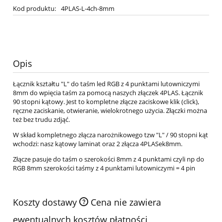
Kod produktu:
4PLAS-L-4ch-8mm
Opis
Łącznik kształtu "L" do taśm led RGB z 4 punktami lutowniczymi
8mm do wpięcia taśm za pomocą naszych złączek 4PLAS. Łącznik
90 stopni kątowy. Jest to kompletne złącze zaciskowe klik (click),
ręczne zaciskanie, otwieranie, wielokrotnego użycia. Złączki można
też bez trudu zdjąć.
W skład kompletnego złącza narożnikowego tzw "L" / 90 stopni kąt
wchodzi: nasz kątowy laminat oraz 2 złącza 4PLASek8mm.
Złącze pasuje do taśm o szerokości 8mm z 4 punktami czyli np do
RGB 8mm szerokości taśmy z 4 punktami lutowniczymi = 4 pin
Koszty dostawy
Cena nie zawiera
ewentualnych kosztów płatności