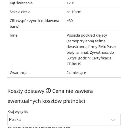
Kąt świecenia
120°
Sekcja cięcia
co 10 cm
CRI (współczynnik oddawana
≥80
barw)
Inne
Posiada podkład klejący
(samoprzylepną taśmę
dwustronną firmy 3M); Pasek
biały laminat; Żywotność do
50 tys. godzin; Certyfikacja:
CE,RoHS
Gwarancja
24 miesiące
Koszty dostawy
Cena nie zawiera
ewentualnych kosztów płatności
Kraj wysyłki:
do Paczkomatu
(Paczkomaty InPost)