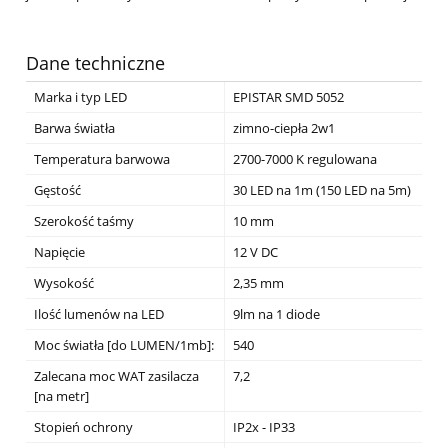
Dane techniczne
Marka i typ LED
EPISTAR SMD 5052
Barwa światła
zimno-ciepła 2w1
Temperatura barwowa
2700-7000 K regulowana
Gęstość
30 LED na 1m (150 LED na 5m)
Szerokość taśmy
10 mm
Napięcie
12 V DC
Wysokość
2,35 mm
Ilość lumenów na LED
9lm na 1 diode
Moc światła [do LUMEN/1mb]:
540
Zalecana moc WAT zasilacza
7,2
[na metr]
Stopień ochrony
IP2x - IP33