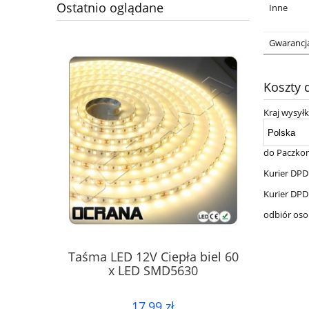
Ostatnio oglądane
Inne
Gwarancj
Koszty
Kraj wysyłk
do Paczko
Kurier DPD
Kurier DPD
odbiór oso
Taśma LED 12V Ciepła biel 60
x LED SMD5630
17,99 zł