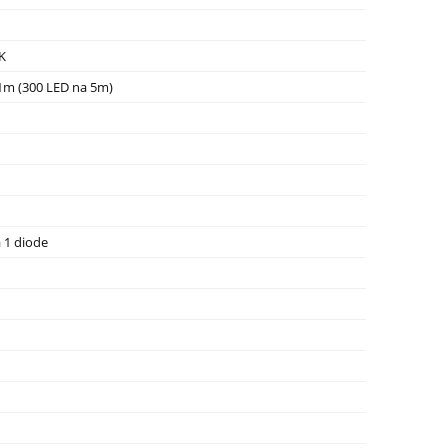
K
1m (300 LED na 5m)
 1 diode