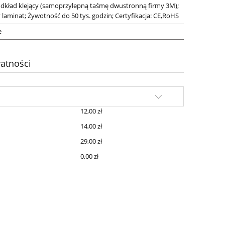
dkład klejący (samoprzylepną taśmę dwustronną firmy 3M);
 laminat; Żywotność do 50 tys. godzin; Certyfikacja: CE,RoHS
e
atności
12,00 zł
14,00 zł
29,00 zł
0,00 zł