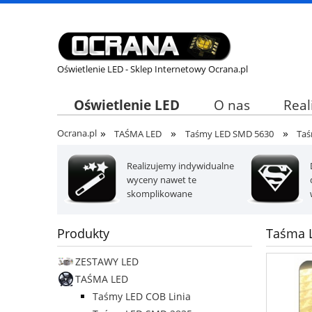
Oświetlenie LED - Sklep Internetowy Ocrana.pl
Oświetlenie LED
O nas
Real
»
»
»
Ocrana.pl
TAŚMA LED
Taśmy LED SMD 5630
Taś
Realizujemy indywidualne
wyceny nawet te
skomplikowane
Produkty
Taśma L
ZESTAWY LED
TAŚMA LED
Taśmy LED COB Linia