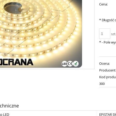
Cena:
*
Długość d
szt
*
- Pole w
Ocena:
Producent
Kod produ
300
chniczne
yp LED
EPISTAR S