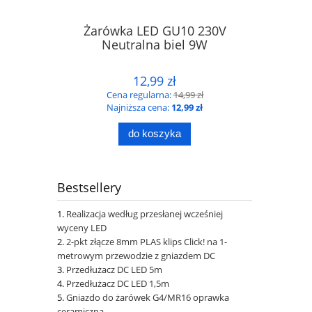
Żarówka LED GU10 230V
Neutralna biel 9W
12,99 zł
Cena regularna:
14,99 zł
Najniższa cena:
12,99 zł
do koszyka
Bestsellery
Realizacja według przesłanej wcześniej
wyceny LED
2-pkt złącze 8mm PLAS klips Click! na 1-
metrowym przewodzie z gniazdem DC
Przedłużacz DC LED 5m
Przedłużacz DC LED 1,5m
Gniazdo do żarówek G4/MR16 oprawka
ceramiczna