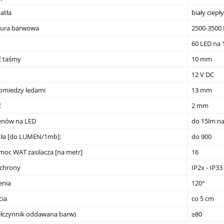
atła
biały ciepły
ura barwowa
2500-3500 
60 LED na 
ć taśmy
10 mm
12 V DC
omiedzy ledami
13 mm
ć
2 mm
menów na LED
do 15lm na
tła [do LUMEN/1mb]:
do 900
moc WAT zasilacza [na metr]
16
ochrony
IP2x - IP33
enia
120°
cia
co 5 cm
ółczynnik oddawana barw)
≥80