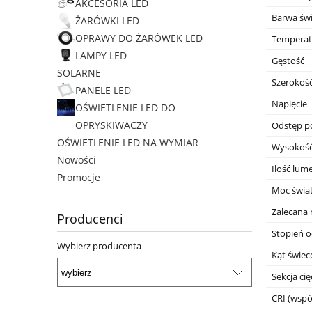
AKCESORIA LED
Barwa świ
ŻARÓWKI LED
OPRAWY DO ŻARÓWEK LED
Temperat
LAMPY LED
Gęstość
SOLARNE
Szerokoś
PANELE LED
Napięcie
OŚWIETLENIE LED DO
OPRYSKIWACZY
Odstęp p
OŚWIETLENIE LED NA WYMIAR
Wysokoś
Nowości
Ilość lu
Promocje
Moc świa
Zalecana 
Producenci
Stopień 
Wybierz producenta
Kąt świec
Sekcja cię
CRI (wsp