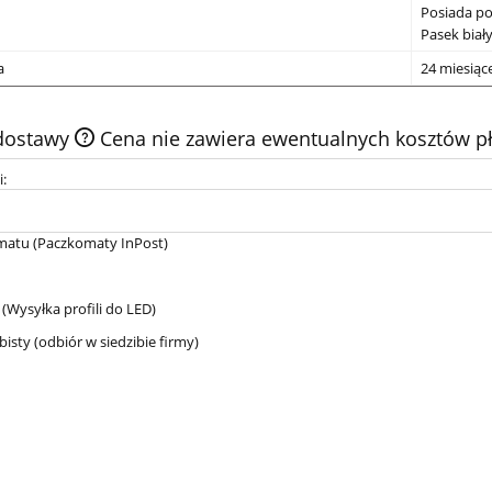
Posiada po
Pasek biały
a
24 miesiąc
 dostawy
Cena nie zawiera ewentualnych kosztów pł
i:
matu
(Paczkomaty InPost)
(Wysyłka profili do LED)
bisty
(odbiór w siedzibie firmy)