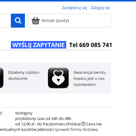
Zarejestruj się
Zaloguj się
Koszyk:
(pusty)
WYŚLIJ ZAPYTANIE
Tel 669 085 741
Działamy szybko i
Gwarancja zwrotu
skutecznie
towaru jest u nas
standardem
ć:
dostępny
:
przybliżony czas od 24h do 48h
od 12,00 zł
- do Paczkomatu
(Polska)
Cena nie
entualnych kosztów płatności
sprawdź formy dostawy