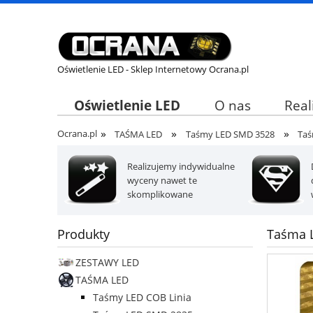
Oświetlenie LED - Sklep Internetowy Ocrana.pl
Oświetlenie LED
O nas
Real
»
»
»
Ocrana.pl
TAŚMA LED
Taśmy LED SMD 3528
Taś
Realizujemy indywidualne
wyceny nawet te
skomplikowane
Produkty
Taśma L
ZESTAWY LED
TAŚMA LED
Taśmy LED COB Linia