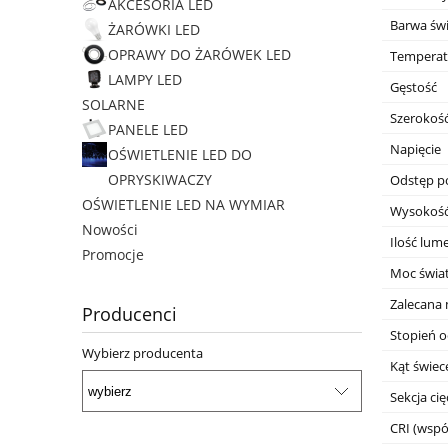
AKCESORIA LED
Barwa świ
ŻARÓWKI LED
OPRAWY DO ŻARÓWEK LED
Temperat
LAMPY LED
Gęstość
SOLARNE
Szerokoś
PANELE LED
Napięcie
OŚWIETLENIE LED DO
OPRYSKIWACZY
Odstęp p
OŚWIETLENIE LED NA WYMIAR
Wysokoś
Nowości
Ilość lu
Promocje
Moc świa
Zalecana 
Producenci
Stopień 
Wybierz producenta
Kąt świec
Sekcja cię
CRI (wsp