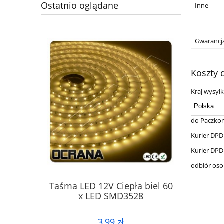
Ostatnio oglądane
Inne
Gwarancj
Koszty
Kraj wysyłk
do Paczko
Kurier DPD
Kurier DPD
odbiór oso
Taśma LED 12V Ciepła biel 60
x LED SMD3528
3,99 zł