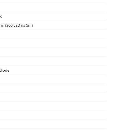
K
1m (300 LED na 5m)
 diode