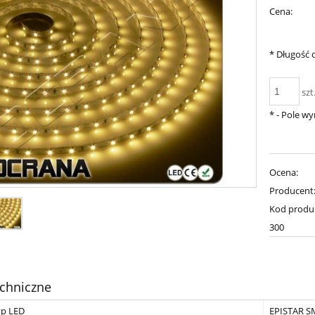
Cena:
*
Długość d
szt
*
- Pole w
Ocena:
Producent
Kod produ
300
chniczne
yp LED
EPISTAR S