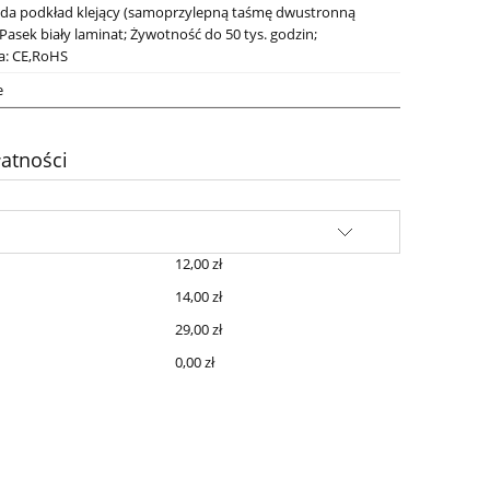
ada podkład klejący (samoprzylepną taśmę dwustronną
Pasek biały laminat; Żywotność do 50 tys. godzin;
ja: CE,RoHS
e
atności
12,00 zł
14,00 zł
29,00 zł
0,00 zł