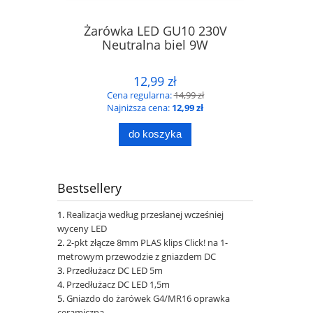
Żarówka LED GU10 230V
Neutralna biel 9W
12,99 zł
Cena regularna:
14,99 zł
Najniższa cena:
12,99 zł
do koszyka
Bestsellery
Realizacja według przesłanej wcześniej
wyceny LED
2-pkt złącze 8mm PLAS klips Click! na 1-
metrowym przewodzie z gniazdem DC
Przedłużacz DC LED 5m
Przedłużacz DC LED 1,5m
Gniazdo do żarówek G4/MR16 oprawka
ceramiczna