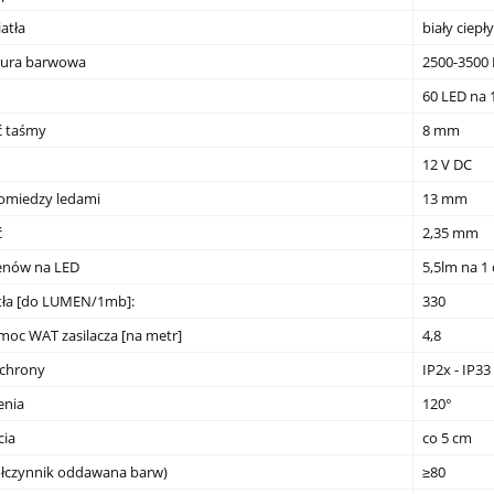
atła
biały ciepły
ura barwowa
2500-3500 
60 LED na 
ć taśmy
8 mm
12 V DC
omiedzy ledami
13 mm
ć
2,35 mm
menów na LED
5,5lm na 1
tła [do LUMEN/1mb]:
330
moc WAT zasilacza [na metr]
4,8
ochrony
IP2x - IP33
enia
120°
cia
co 5 cm
ółczynnik oddawana barw)
≥80