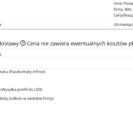
Inne: Posi
firmy 3M); 
Certyfikac
a
24 miesiąc
 dostawy
Cena nie zawiera ewentualnych kosztów pł
i:
matu
(Paczkomaty InPost)
(Wysyłka profili do LED)
bisty
(odbiór w siedzibie firmy)