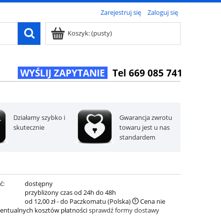
Zarejestruj się
Zaloguj się
Koszyk:
(pusty)
WYŚLIJ ZAPYTANIE
Tel 669 085 741
Działamy szybko i
Gwarancja zwrotu
skutecznie
towaru jest u nas
standardem
ć:
dostępny
:
przybliżony czas od 24h do 48h
od 12,00 zł
- do Paczkomatu
(Polska)
Cena nie
entualnych kosztów płatności
sprawdź formy dostawy